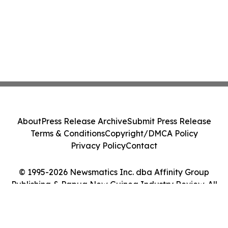
About
Press Release Archive
Submit Press Release
Terms & Conditions
Copyright/DMCA Policy
Privacy Policy
Contact
© 1995-2026 Newsmatics Inc. dba Affinity Group
Publishing & Papua New Guinea Industry Review. All
Rights Reserved.
Cookie Settings / Your Privacy Choices