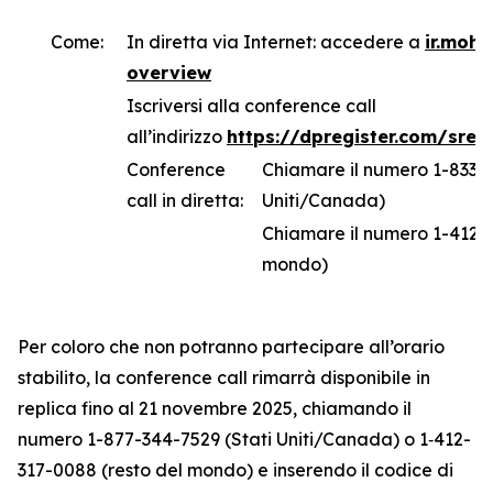
Come:
In diretta via Internet: accedere a
ir.moh
overview
Iscriversi alla conference call
all’indirizzo
https://dpregister.com/sre
Conference
Chiamare il numero 1-833-6
call in diretta:
Uniti/Canada)
Chiamare il numero 1-412-3
mondo)
Per coloro che non potranno partecipare all’orario
stabilito, la conference call rimarrà disponibile in
replica fino al 21 novembre 2025, chiamando il
numero 1-877-344-7529 (Stati Uniti/Canada) o 1‑412-
317-0088 (resto del mondo) e inserendo il codice di