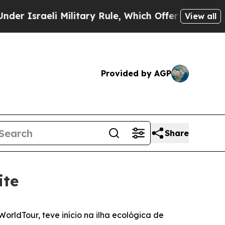
aeli Military Rule, Which Offers Them few, if any
View all
Provided by AGP
Share
ite
ldTour, teve início na ilha ecológica de