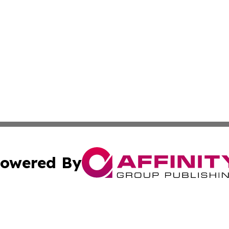
owered By
ubmit Press Release
Terms & Conditions
Copyright/DMCA
ba Affinity Group Publishing & Papua New Guinea Industr