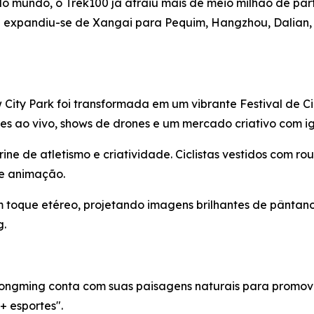
o mundo, o Trek100 já atraiu mais de meio milhão de pa
E expandiu-se de Xangai para Pequim, Hangzhou, Dalian
City Park foi transformada em um vibrante Festival de Ci
es ao vivo, shows de drones e um mercado criativo com ig
rine de atletismo e criatividade. Ciclistas vestidos com 
de animação.
 toque etéreo, projetando imagens brilhantes de pântano
g.
hongming conta com suas paisagens naturais para promove
 esportes".