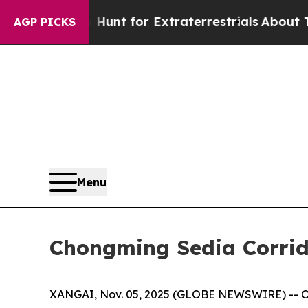
form to Hunt for Extraterrestrials
About Three Mil
AGP PICKS
Menu
Chongming Sedia Corrida
XANGAI, Nov. 05, 2025 (GLOBE NEWSWIRE) -- O T