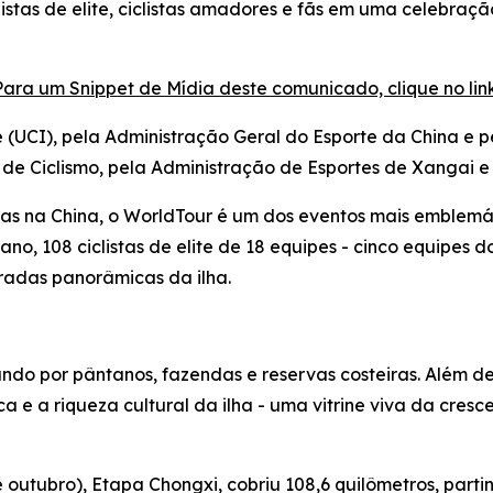
istas de elite, ciclistas amadores e fãs em uma celebraçã
Para um Snippet de Mídia deste comunicado, clique no link
e (UCI), pela Administração Geral do Esporte da China e 
 de Ciclismo, pela Administração de Esportes de Xangai e
dias na China, o WorldTour é um dos eventos mais emblemá
 ano, 108 ciclistas de elite de 18 equipes - cinco equipes 
tradas panorâmicas da ilha.
do por pântanos, fazendas e reservas costeiras. Além de 
ca e a riqueza cultural da ilha - uma vitrine viva da cr
de outubro), Etapa Chongxi, cobriu 108,6 quilômetros, p