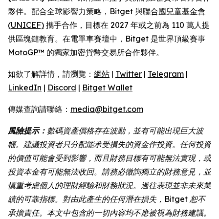
夥伴。配合全球影響力策略，Bitget 與
聯合國兒童基金會
(UNICEF)
攜手合作，目標在 2027 年或之前為 110 萬人提
供區塊鏈教育。在電單車賽壇中，Bitget 是世界頂級賽事
MotoGP™
的獨家加密貨幣交易所合作夥伴。
如欲了解詳情，請瀏覽：
網站
|
Twitter
|
Telegram
|
LinkedIn
|
Discord
|
Bitget Wallet
傳媒查詢請聯絡：
media@bitget.com
風險提示：
數碼資產價格存在波動，並有可能出現巨大波
幅。建議投資者只分配能承受損失的資金作投資。任何投資
的價值可能會受到影響，而且財務目標有可能無法實現，或
投資本金有可能無法收回。請務必徵詢獨立的財務意見，並
慎重考慮個人的理財經驗和財務狀況。過往表現並非未來業
績的可靠指標。對由此產生的任何潛在損失，Bitget 恕不
承擔責任。本文中包含的一切內容均不應被視為財務建議。