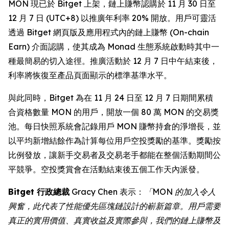
MON 現已於 Bitget 上架，鏈上賺幣認購於 11 月 30 日至
12 月 7 日 (UTC+8) 以推廣年利率 20% 開放。用戶可靈活
透過 Bitget 網頁版及應用程式內的鏈上賺幣 (On-chain
Earn) 介面認購，使其成為 Monad 生態系統啟動時其中一
種最簡易的切入途徑。推廣活動於 12 月 7 日中午結束後，
利率將恢復至產品頁面顯示的標準基準水平。
與此同時，Bitget 為在 11 月 24 日至 12 月 7 日期間累積
合資格數量 MON 的用戶，開放一個 80 萬 MON 的交易獎
池。每日快照系統會記錄用戶 MON 賺幣持倉的淨增長，並
以平均新增結餘作為計算每位用戶空投獎勵的基準。獎勵按
比例發放，讓新手交易者及交易老手都能在整個活動期間公
平競爭。空投獎賞會在活動結束後五個工作天內派發。
Bitget 行政總裁
Gracy Chen 表示：
「MON 的加入令人
興奮，此代表了性能優先區塊鏈設計的嶄新篇章。用戶需要
真正的實用價值、真實收益及實際參與，我們的鏈上賺幣及