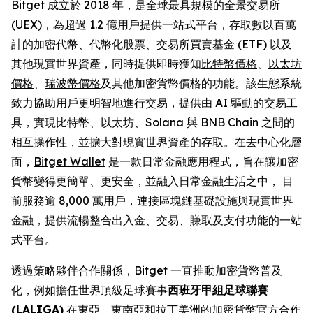
Bitget
成立於 2018 年，是全球最具規模的全景交易所
(UEX)，為超過 1.2 億用戶提供一站式平台，存取數以百萬
計的加密代幣、代幣化股票、交易所買賣基金 (ETF) 以及
其他現實世界資產，同時提供即時獲知
比特幣價格
、
以太坊
價格
、
瑞波幣價格
及其他加密貨幣價格的功能。該生態系統
致力協助用戶更明智地進行交易，提供由 AI 驅動的交易工
具，實現比特幣、以太坊、Solana 與 BNB Chain 之間的
相互操作性，並擴大對現實世界資產的存取。在去中心化層
面，
Bitget Wallet
是一款日常金融應用程式，旨在讓加密
貨幣變得更簡單、更安全，並融入日常金融生活之中， 目
前服務逾 8,000 萬用戶，連接區塊鏈基礎設施與現實世界
金融，提供流暢整合出入金、交易、賺取及支付功能的一站
式平台。
透過策略夥伴合作關係，Bitget 一直推動加密貨幣普及
化，例如擔任世界頂級足球賽事
西班牙甲組足球聯賽
(LALIGA)
在東亞、東南亞和拉丁美洲的加密貨幣官方合作