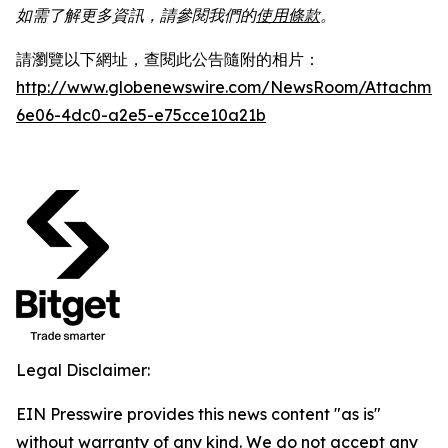
如需了解更多資訊，請參閱我們的
使用條款
。
請瀏覽以下網址，查閱此公告隨附的相片：
http://www.globenewswire.com/NewsRoom/Attachme
6e06-4dc0-a2e5-e75cce10a21b
Legal Disclaimer:
EIN Presswire provides this news content "as is"
without warranty of any kind. We do not accept any