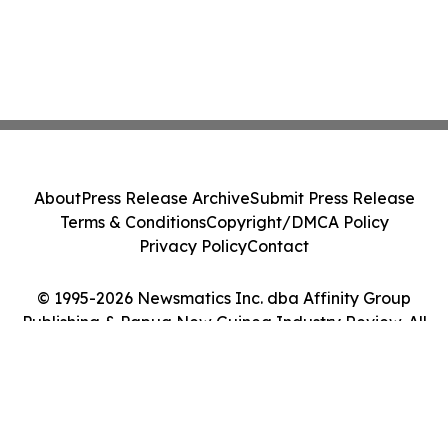
About
Press Release Archive
Submit Press Release
Terms & Conditions
Copyright/DMCA Policy
Privacy Policy
Contact
© 1995-2026 Newsmatics Inc. dba Affinity Group
Publishing & Papua New Guinea Industry Review. All
Rights Reserved.
Cookie Settings / Your Privacy Choices