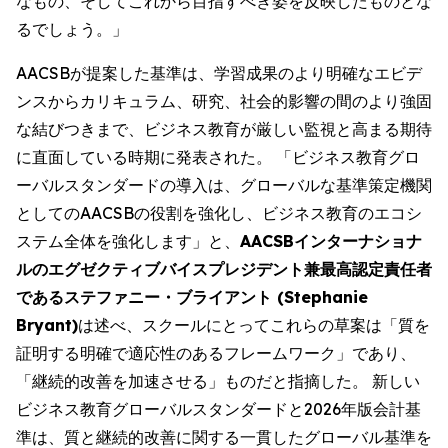
なもの、そしてこれから目指すべき姿を反映したものとな
るでしょう。」
AACSBが提案した基準は、学習成果のより明確なエビデ
ンスからカリキュラム、研究、社会的影響の間のより強固
な結びつきまで、ビジネス教育が厳しい監視と高まる期待
に直面している時期に発表された。 「ビジネス教育グロ
ーバルスタンダードの導入は、グローバルな基準策定機関
としてのAACSBの役割を強化し、ビジネス教育のエコシ
ステム全体を強化します」と、
AACSBインターナショナ
ルのエグゼクティブバイスプレジデント兼最高認定責任者
であるステファニー・ブライアント (Stephanie
Bryant)
は述べ、スクールにとってこれらの草案は「質を
証明する明確で適応性のあるフレームワーク」であり、
「継続的改善を加速させる」ものだと指摘した。 新しい
ビジネス教育グローバルスタンダードと2026年版会計基
準は、質と継続的改善に関する一貫したグローバル基準を