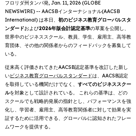
フロリダ州タンパ発, Jan. 11, 2026 (GLOBE
NEWSWIRE) -- AACSBインターナショナル(AACSB
International) は本日、
初のビジネス教育グローバルスタ
ンダード
および
2026年版会計認定基準
の草案を公開し、
世界中のビジネススクール、教員、学生、雇用主、高等教
育団体、その他の関係者からのフィードバックを募集して
いる。
従来高く評価されてきたAACSB認定基準を改訂した新し
い
ビジネス教育グローバルスタンダード
は、AACSB認定
を取得している機関だけでなく、
すべてのビジネススクー
ル
を対象として設計されている。 これらの基準は、どの
スクールでも戦略的発展の指針とし、パフォーマンスを強
化し、学習者、雇用主、高等教育関係者に対して効果を実
証するために活用できる、グローバルに認知されたフレー
ムワークを提供する。